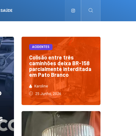
SAÚDE
ACIDENTES
Colisão entre três
caminhões deixa BR-158
parcialmente interditada
em Pato Branco
Karoline
o
25 Junho, 2026
s