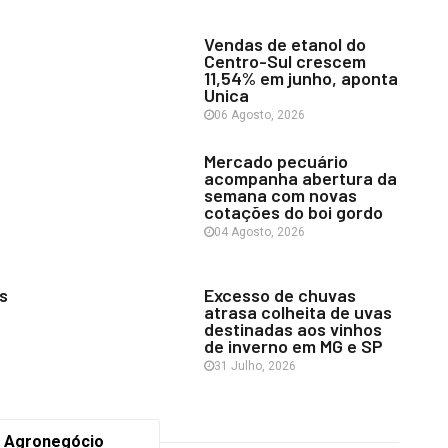
Vendas de etanol do
Centro-Sul crescem
11,54% em junho, aponta
Unica
06 Agosto, 2026
Mercado pecuário
acompanha abertura da
semana com novas
cotações do boi gordo
04 Agosto, 2026
s
Excesso de chuvas
atrasa colheita de uvas
destinadas aos vinhos
de inverno em MG e SP
31 Julho, 2026
 Agronegócio