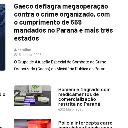
Gaeco deflagra megaoperação
contra o crime organizado, com
o cumprimento de 559
mandados no Paraná e mais três
estados
Karoline
15 Junho, 2026
O Grupo de Atuação Especial de Combate ao Crime
Organizado (Gaeco) do Ministério Público do Paran...
Homem é flagrado com
dio
medicamentos de
comercialização
restrita no Paraná
02 Maio, 2026
Polícia intercepta carro
lo
com vinhos ilegais após