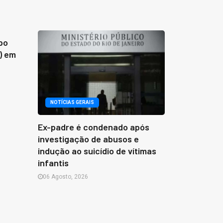
NOTÍCIAS G
po
Polícia Mil
) em
joias e pr
roubo em I
06 Agosto, 2
NOTÍCIAS GERAIS
Ex-padre é condenado após
investigação de abusos e
indução ao suicídio de vítimas
infantis
06 Agosto, 2026