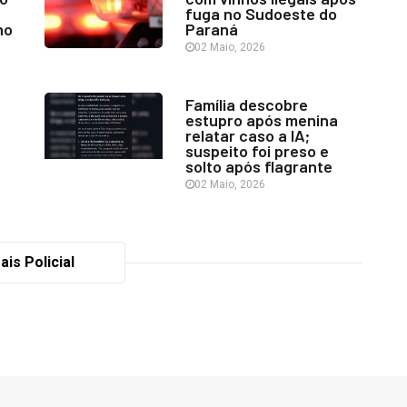
fuga no Sudoeste do
no
Paraná
02 Maio, 2026
Família descobre
estupro após menina
relatar caso a IA;
suspeito foi preso e
solto após flagrante
02 Maio, 2026
ais Policial