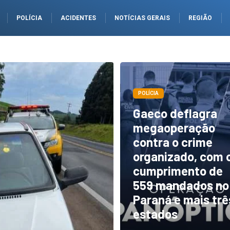
POLÍCIA
ACIDENTES
NOTÍCIAS GERAIS
REGIÃO
POLÍCIA
Gaeco deflagra
megaoperação
contra o crime
organizado, com 
cumprimento de
559 mandados no
Paraná e mais trê
estados