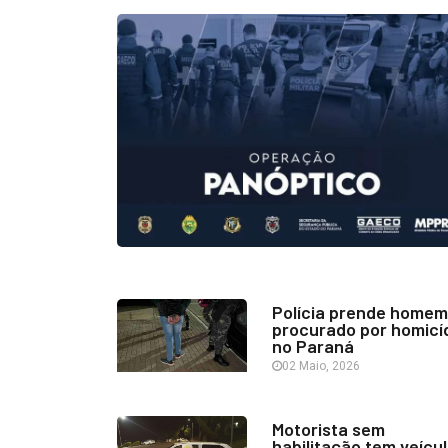
Polícia prende homem
procurado por homicí
no Paraná
02 Maio, 2026
Motorista sem
habilitação tem veícu