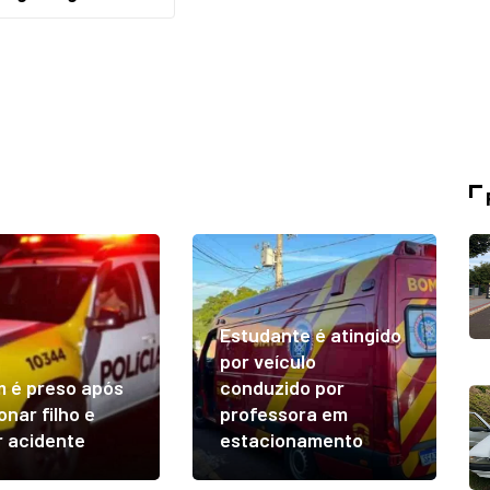
Estudante é atingido
por veículo
 é preso após
conduzido por
nar filho e
professora em
 acidente
estacionamento