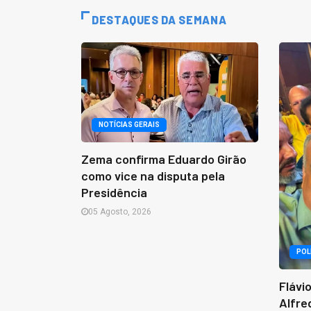
DESTAQUES DA SEMANA
ar rajadas
tensa com
NOTÍCIAS GERAIS
Zema confirma Eduardo Girão
como vice na disputa pela
Presidência
05 Agosto, 2026
POL
Flávi
Alfre