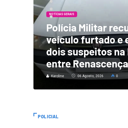
NOTÍCIAS GERAIS
Civil
Polícia Militar re
mens
veículo furtado e
lo
dois suspeitos na
entre Renascença 
Karoline
06 Agosto, 2026
0
POLICIAL