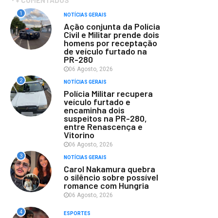
+ COMENTADOS
1
NOTÍCIAS GERAIS
Ação conjunta da Polícia
Civil e Militar prende dois
homens por receptação
de veículo furtado na
PR-280
06 Agosto, 2026
2
NOTÍCIAS GERAIS
Polícia Militar recupera
veículo furtado e
encaminha dois
suspeitos na PR-280,
entre Renascença e
Vitorino
06 Agosto, 2026
3
NOTÍCIAS GERAIS
Carol Nakamura quebra
o silêncio sobre possível
romance com Hungria
06 Agosto, 2026
4
ESPORTES