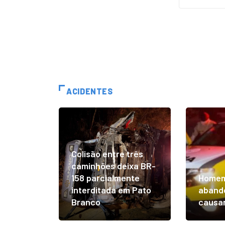
ACIDENTES
Colisão entre três
caminhões deixa BR-
158 parcialmente
Homem
interditada em Pato
abando
Branco
causar